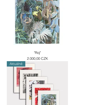
"Roj"
Preis
2.000,00 CZK
Aktuálně