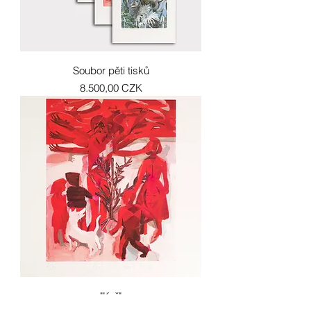
Soubor pěti tisků
Preis
8.500,00 CZK
"Keř"