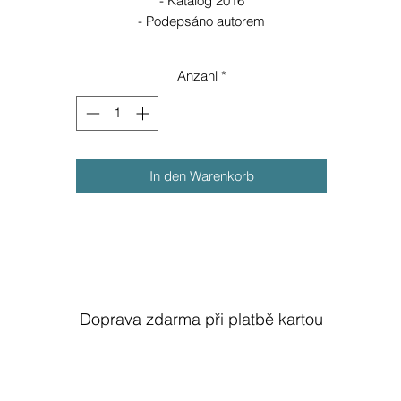
- Katalog 2016
- Podepsáno autorem
Anzahl
*
In den Warenkorb
Doprava zdarma při platbě kartou